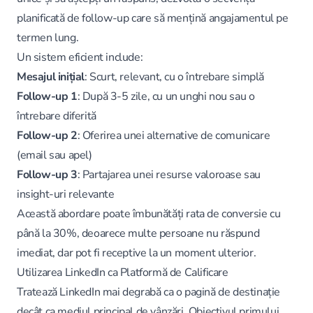
planificată de follow-up care să mențină angajamentul pe
termen lung.
Un sistem eficient include:
Mesajul inițial
: Scurt, relevant, cu o întrebare simplă
Follow-up 1
: După 3-5 zile, cu un unghi nou sau o
întrebare diferită
Follow-up 2
: Oferirea unei alternative de comunicare
(email sau apel)
Follow-up 3
: Partajarea unei resurse valoroase sau
insight-uri relevante
Această abordare poate îmbunătăți rata de conversie cu
până la 30%, deoarece multe persoane nu răspund
imediat, dar pot fi receptive la un moment ulterior.
Utilizarea LinkedIn ca Platformă de Calificare
Tratează LinkedIn mai degrabă ca o pagină de destinație
decât ca mediul principal de vânzări. Obiectivul primului