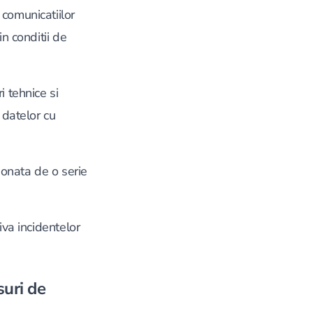
 comunicatiilor
 conditii de
 tehnice si
 datelor cu
ionata de o serie
iva incidentelor
suri de