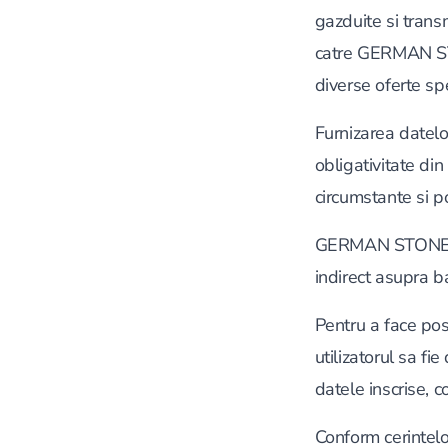
gazduite si transm
catre GERMAN STO
diverse oferte sp
Furnizarea date
obligativitate din
circumstante si p
GERMAN STONE SER
indirect asupra b
Pentru a face pos
utilizatorul sa 
datele inscrise, 
Conform cerintelo