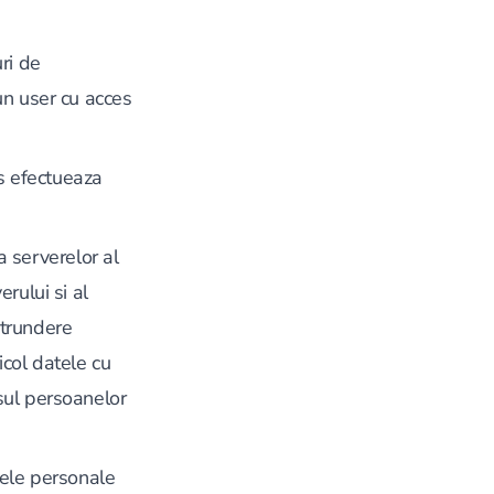
ri de
un user cu acces
es efectueaza
 serverelor al
erului si al
atrundere
icol datele cu
esul persoanelor
tele personale