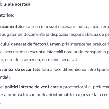
bile ale acesteia.
torice:
documentelor
care nu mai sunt necesare (notite, facturi ero
istrugator de documente la dispozitia responsabilului de p
scului generat de factorul uman
prin interzicerea prelucari
ei securizate cu exceptia intocmirii notelor de transport in 
are, este de asemenea, un mediu securizat.
urilor de securitate
fara a face diferentierea intre tipuril
ntial).
 politici interne de verificare
a proceselor si al prelucra
are a produsului sau preluarii informatiilor cu privire la o 
.