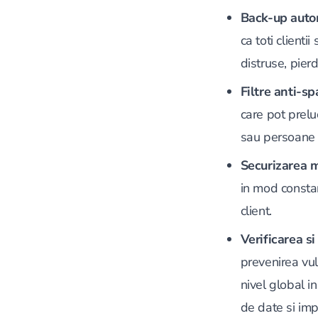
Back-up aut
ca toti clienti
distruse, pierd
Filtre anti-sp
care pot prelu
sau persoane 
Securizarea m
in mod constan
client.
Verificarea s
prevenirea vul
nivel global i
de date si impl