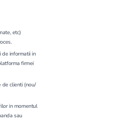
nate, etc)
roces.
i de informatii in
platforma firmei
e de clienti (nou/
rilor in momentul
comanda sau