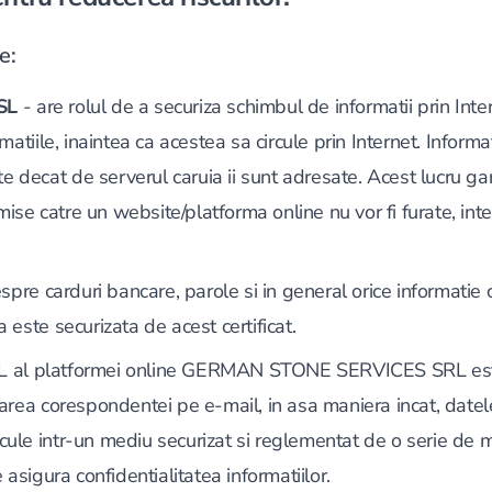
e:
SSL
- are rolul de a securiza schimbul de informatii prin Inte
matiile, inaintea ca acestea sa circule prin Internet. Informat
ate decat de serverul caruia ii sunt adresate. Acest lucru g
imise catre un website/platforma online nu vor fi furate, int
espre carduri bancare, parole si in general orice informatie
 este securizata de acest certificat.
SSL al platformei online GERMAN STONE SERVICES SRL este
area corespondentei pe e-mail, in asa maniera incat, date
circule intr-un mediu securizat si reglementat de o serie de 
 asigura confidentialitatea informatiilor.