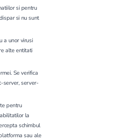
tiilor si pentru
u dispar si nu sunt
u a unor virusi
 alte entitati
rmei. Se verifica
t-server, server-
ate pentru
ilitatilor la
ntercepta schimbul
u platforma sau ale