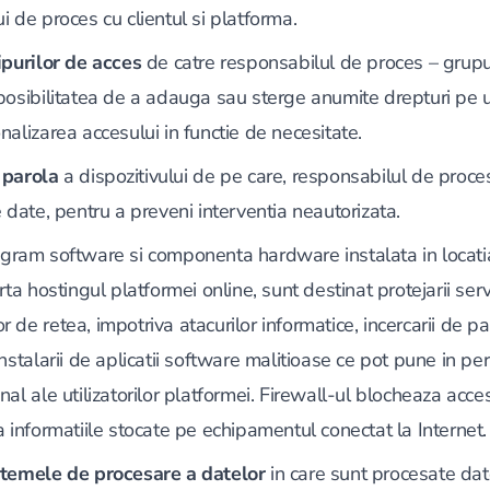
i de proces cu clientul si platforma.
ipurilor de acces
de catre responsabilul de proces – grupu
posibilitatea de a adauga sau sterge anumite drepturi pe 
nalizarea accesului in functie de necesitate.
 parola
a dispozitivului de pe care, responsabilul de proc
e date, pentru a preveni interventia neautorizata.
gram software si componenta hardware instalata in locatia
rta hostingul platformei online, sunt destinat protejarii serv
 de retea, impotriva atacurilor informatice, incercarii de p
instalarii de aplicatii software malitioase ce pot pune in per
nal ale utilizatorilor platformei. Firewall-ul blocheaza acc
a informatiile stocate pe echipamentul conectat la Internet.
stemele de procesare a datelor
in care sunt procesate da