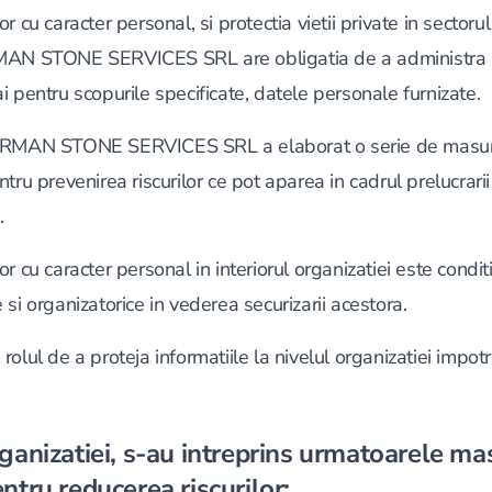
r cu caracter personal, si protectia vietii private in sectorul
MAN STONE SERVICES SRL are obligatia de a administra in
i pentru scopurile specificate, datele personale furnizate.
ERMAN STONE SERVICES SRL a elaborat o serie de masuri
tru prevenirea riscurilor ce pot aparea in cadrul prelucrarii
.
r cu caracter personal in interiorul organizatiei este condit
si organizatorice in vederea securizarii acestora.
olul de a proteja informatiile la nivelul organizatiei impotr
rganizatiei, s-au intreprins urmatoarele ma
ntru reducerea riscurilor: