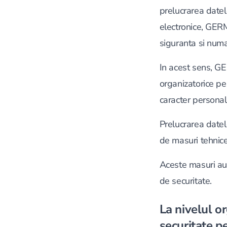
prelucrarea datelo
electronice, GER
siguranta si numa
In acest sens, G
organizatorice pen
caracter personal
Prelucrarea datelo
de masuri tehnice 
Aceste masuri au r
de securitate.
La nivelul o
securitate pe