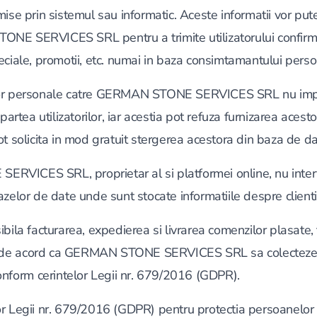
ise prin sistemul sau informatic. Aceste informatii vor pute
NE SERVICES SRL pentru a trimite utilizatorului confirm
eciale, promotii, etc. numai in baza consimtamantului perso
lor personale catre GERMAN STONE SERVICES SRL nu imp
 partea utilizatorilor, iar acestia pot refuza furnizarea acesto
ot solicita in mod gratuit stergerea acestora din baza de d
VICES SRL, proprietar al si platformei online, nu interv
azelor de date unde sunt stocate informatiile despre clienti
ibila facturarea, expedierea si livrarea comenzilor plasate,
fie de acord ca GERMAN STONE SERVICES SRL sa colecteze 
conform cerintelor Legii nr. 679/2016 (GDPR).
r Legii nr. 679/2016 (GDPR) pentru protectia persoanelor c