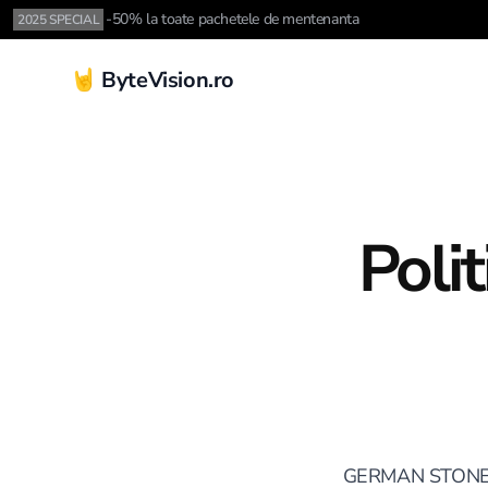
-50% la toate pachetele de mentenanta
2025 SPECIAL
🤘 ByteVision.ro
Polit
GERMAN STONE SE