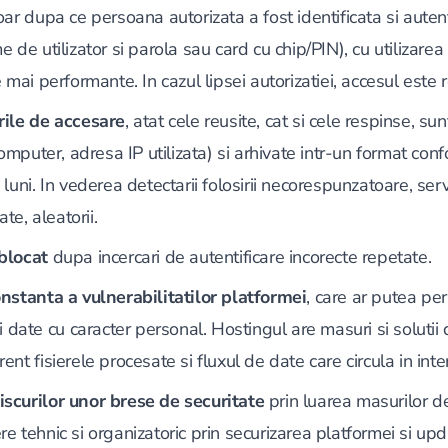
oar dupa ce persoana autorizata a fost identificata si auten
e de utilizator si parola sau card cu chip/PIN), cu utilizare
 mai performante. In cazul lipsei autorizatiei, accesul este r
rile de accesare
, atat cele reusite, cat si cele respinse, sun
computer, adresa IP utilizata) si arhivate intr-un format con
 luni. In vederea detectarii folosirii necorespunzatoare, se
ate, aleatorii.
blocat
dupa incercari de autentificare incorecte repetate.
onstanta a vulnerabilitatilor platformei
, care ar putea pe
si date cu caracter personal. Hostingul are masuri si solutii 
nt fisierele procesate si fluxul de date care circula in inter
scurilor unor brese de securitate
prin luarea masurilor d
e tehnic si organizatoric prin securizarea platformei si up