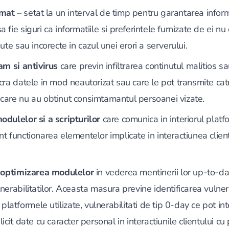
omat
– setat la un interval de timp pentru garantarea informa
i sa fie siguri ca informatiile si preferintele furnizate de ei n
ute sau incorecte in cazul unei erori a serverului.
am si antivirus
care previn infiltrarea continutul malitios sa
cra datele in mod neautorizat sau care le pot transmite catre
care nu au obtinut consimtamantul persoanei vizate.
odulelor si a scripturilor
care comunica in interiorul platfo
t functionarea elementelor implicate in interactiunea clien
i optimizarea modulelor
in vederea mentinerii lor up-to-d
nerabilitatilor. Aceasta masura previne identificarea vulnerab
n platformele utilizate, vulnerabilitati de tip 0-day ce pot i
icit date cu caracter personal in interactiunile clientului c