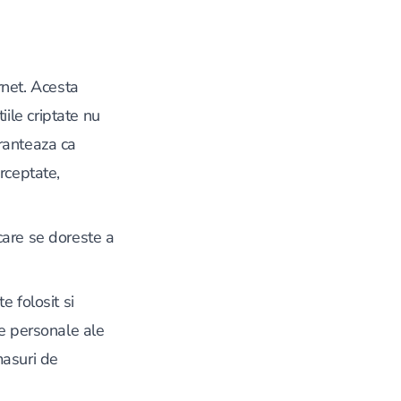
rnet. Acesta
iile criptate nu
aranteaza ca
erceptate,
 care se doreste a
 folosit si
le personale ale
masuri de