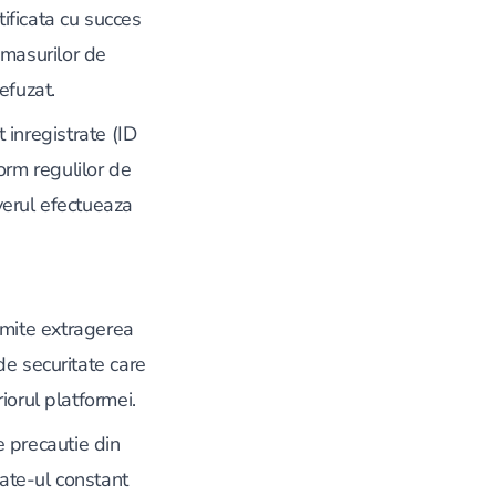
tificata cu succes
a masurilor de
efuzat.
t inregistrate (ID
form regulilor de
rverul efectueaza
rmite extragerea
de securitate care
iorul platformei.
e precautie din
date-ul constant