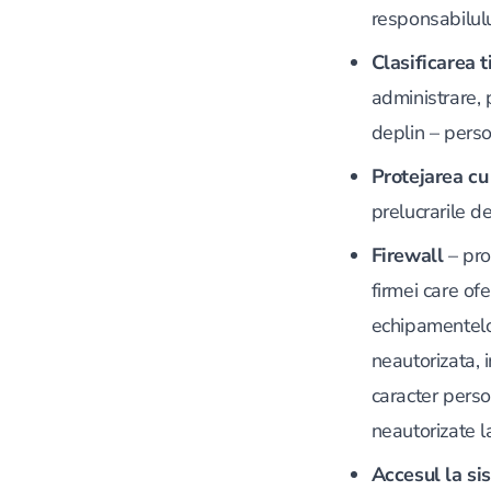
responsabilulu
Clasificarea t
administrare, 
deplin – perso
Protejarea cu
prelucrarile d
Firewall
– pro
firmei care ofe
echipamentelor
neautorizata, 
caracter perso
neautorizate l
Accesul la si